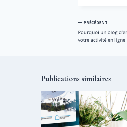
Navigation
PRÉCÉDENT
Pourquoi un blog d’e
de
votre activité en ligne
l’article
Publications similaires