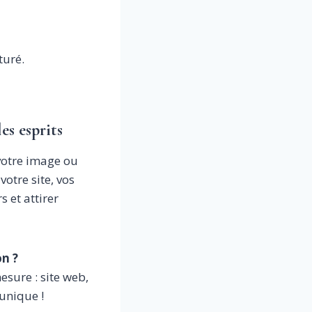
turé.
s esprits
votre image ou
otre site, vos
 et attirer
on ?
esure : site web,
unique !