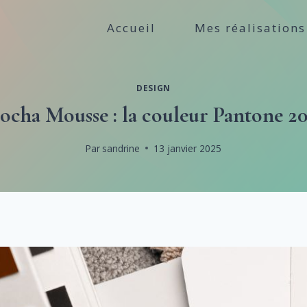
Accueil
Mes réalisations
DESIGN
cha Mousse : la couleur Pantone 2
Par
sandrine
13 janvier 2025