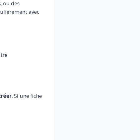
s
, ou des
gulièrement avec
otre
créer
. Si une fiche