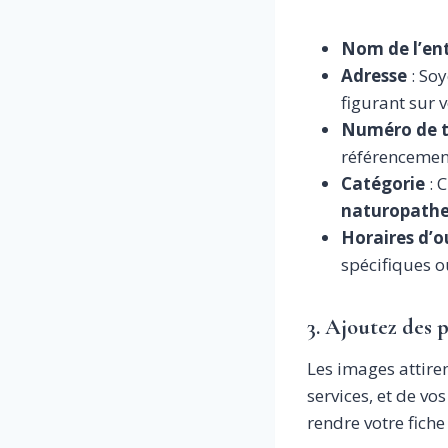
Nom de l’ent
Adresse
: Soy
figurant sur v
Numéro de 
référencement
Catégorie
: C
naturopath
Horaires d’o
spécifiques o
3. Ajoutez des 
Les images attiren
services, et de vo
rendre votre fich