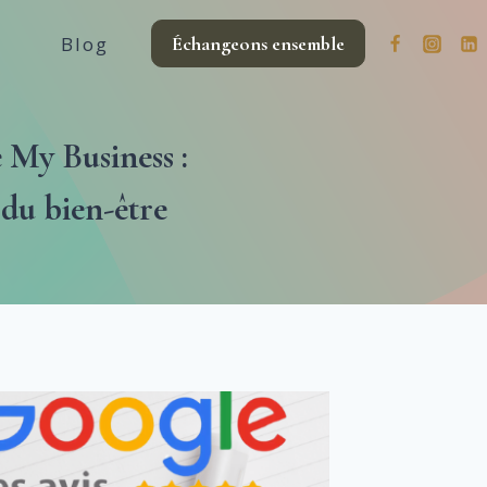
Blog
Échangeons ensemble
 My Business :
 du bien-être