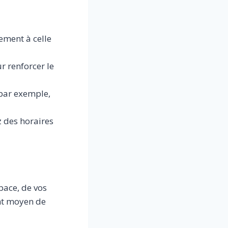
ement à celle
r renforcer le
 (par exemple,
z des horaires
pace, de vos
nt moyen de