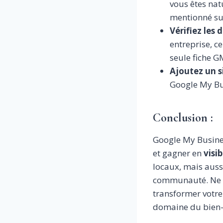
vous êtes nat
mentionné sur
Vérifiez les
entreprise, c
seule fiche G
Ajoutez un s
Google My Bus
Conclusion :
Google My Busines
et gagner en
visib
locaux, mais auss
communauté. Ne so
transformer votre 
domaine du bien-