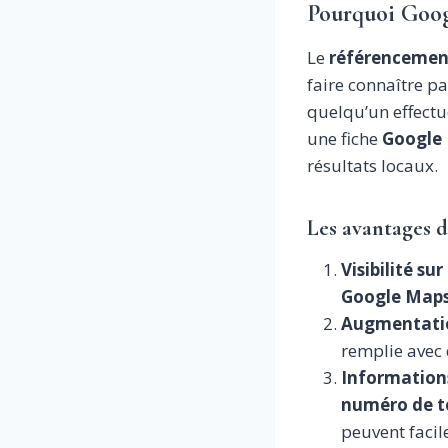
Pourquoi Googl
Le
référencement
faire connaître p
quelqu’un effectu
une fiche
Google 
résultats locaux.
Les avantages d
Visibilité s
Google Map
Augmentation
remplie avec
Informations
numéro de t
peuvent facil