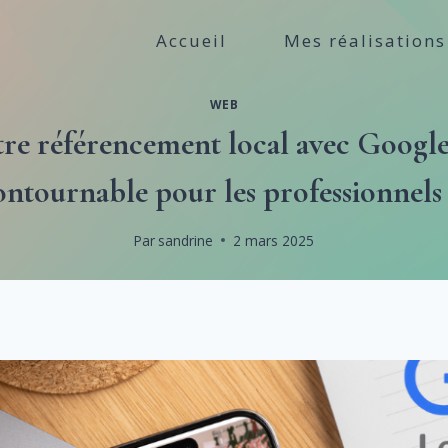
Accueil
Mes réalisations
WEB
re référencement local avec Google
ontournable pour les professionnels
Par
sandrine
2 mars 2025